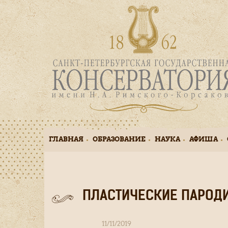
Перейти
к
основному
содержанию
ГЛАВНАЯ
ОБРАЗОВАНИЕ
НАУКА
АФИША
Main
navigation
ПЛАСТИЧЕСКИЕ ПАРОДИИ
11/11/2019